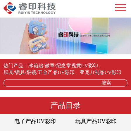
热门产品：
冰箱贴/徽章/纪念章视觉UV彩印
、
烟具/锁具/眼镜/五金产品UV彩印
、
亚克力制品UV彩印
搜索
产品目录
电子产品UV彩印
玩具产品UV彩印